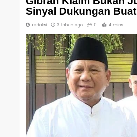
Gibran Klaim Bukan J
Sinyal Dukungan Bua
redaksi
3 tahun ago
0
4 mins