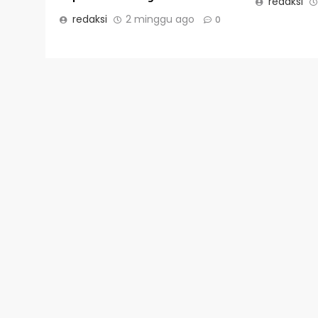
redaksi
redaksi
2 minggu ago
0