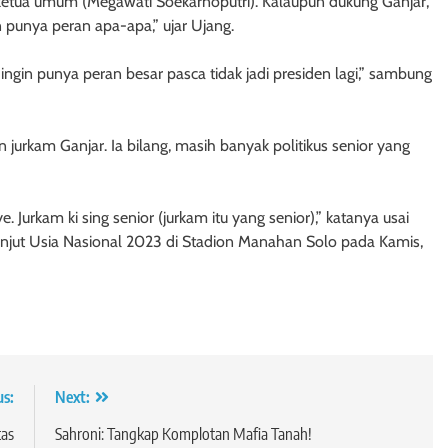
t ketua umum (Megawati Soekarnoputri). Kalaupun dukung Ganjar,
n punya peran apa-apa,” ujar Ujang.
 ingin punya peran besar pasca tidak jadi presiden lagi,” sambung
urkam Ganjar. Ia bilang, masih banyak politikus senior yang
urkam ki sing senior (jurkam itu yang senior),” katanya usai
anjut Usia Nasional 2023 di Stadion Manahan Solo pada Kamis,
us:
Next:
tas
Sahroni: Tangkap Komplotan Mafia Tanah!