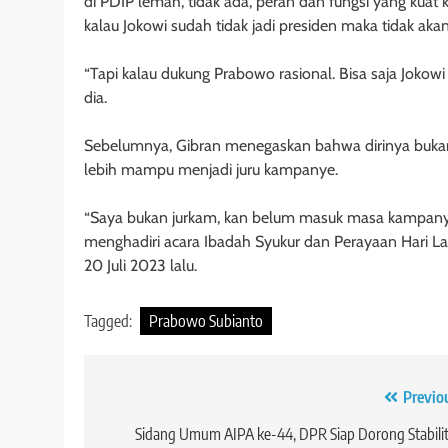
di PDIP lemah, tidak ada, peran dan fungsi yang kua
kalau Jokowi sudah tidak jadi presiden maka tidak aka
“Tapi kalau dukung Prabowo rasional. Bisa saja Jokowi
dia.
Sebelumnya, Gibran menegaskan bahwa dirinya bukan j
lebih mampu menjadi juru kampanye.
“Saya bukan jurkam, kan belum masuk masa kampanye. J
menghadiri acara Ibadah Syukur dan Perayaan Hari L
20 Juli 2023 lalu.
Tagged:
Prabowo Subianto
Navigasi
Previo
pos
Sidang Umum AIPA ke-44, DPR Siap Dorong Stabili