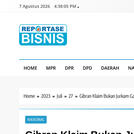
Skip
7 Agustus 2026
4:38:06 PM
to
content
Reportase Bisnis
Media Berita Indonesia
HOME
MPR
DPR
DPD
DAERAH
NA
Home
2023
Juli
27
Gibran Klaim Bukan Jurkam G
NASIONAL