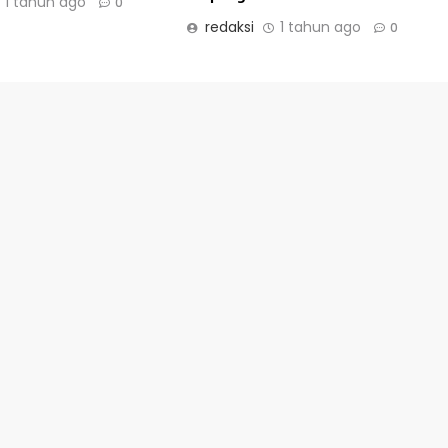
1 tahun ago
0
redaksi
1 tahun ago
0