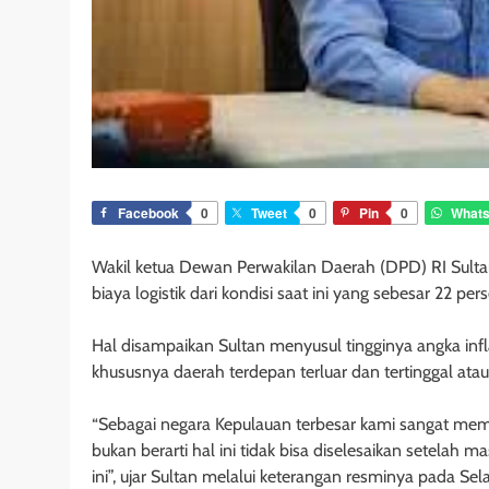
Facebook
0
Tweet
0
Pin
0
What
Wakil ketua Dewan Perwakilan Daerah (DPD) RI Sul
biaya logistik dari kondisi saat ini yang sebesar 22 pe
Hal disampaikan Sultan menyusul tingginya angka inflas
khususnya daerah terdepan terluar dan tertinggal atau
“Sebagai negara Kepulauan terbesar kami sangat memakl
bukan berarti hal ini tidak bisa diselesaikan setelah 
ini”, ujar Sultan melalui keterangan resminya pada Sel