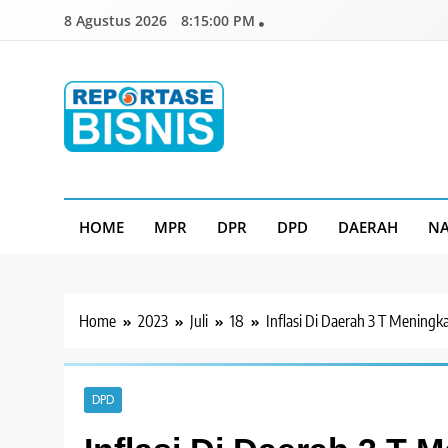
Skip
8 Agustus 2026
8:15:01 PM
to
content
Reportase Bisnis
Media Berita Indonesia
HOME
MPR
DPR
DPD
DAERAH
NA
Home
2023
Juli
18
Inflasi Di Daerah 3 T Meningk
DPD