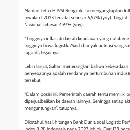
Mantan ketua HIPMI Bengkulu itu mengungkapkan Infla
triwulan I 2023 tercatat sebesar 6,57% (yoy). Tingkat i
Nasional sebesar 4,97% (yoy).
“Tingginya inflasi di daerah kepulauan yang notabene
tingginya biaya logistik. Masih banyak potensi yang sa
logistik”, tegasnya.
Lebih lanjut, Sultan menerangkan bahwa keberadaan In
penyebabnya adalah rendahnya pertumbuhan industri
tersebut.
“Dalam posisi ini, Pemerintah daerah tentu memiliki
diperjualbelikan ke daerah lainnya. Sehingga setiap akti
menguntungkan”, tutupnya.
Diketahui, hasil hitungan Bank Dunia soal Logistic Pe
Index (LPI) Indonesia pada 2023 jeblok. Dari 139 nega