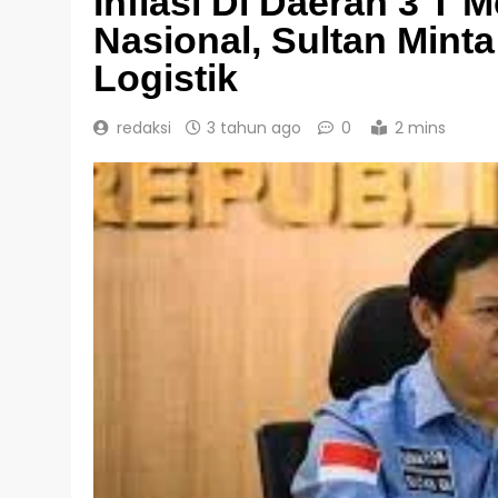
Inflasi Di Daerah 3 T 
Nasional, Sultan Mint
Logistik
redaksi
3 tahun ago
0
2 mins