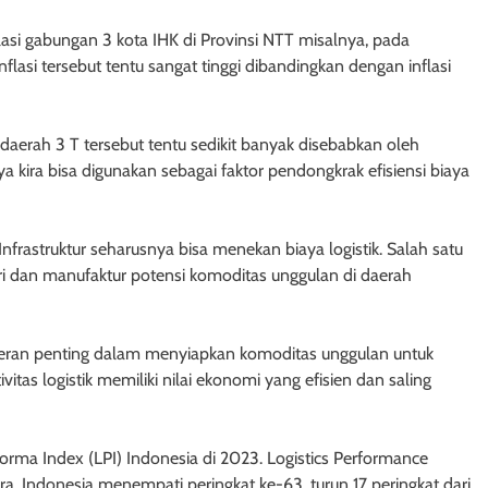
si gabungan 3 kota IHK di Provinsi NTT misalnya, pada
nflasi tersebut tentu sangat tinggi dibandingkan dengan inflasi
 daerah 3 T tersebut tentu sedikit banyak disebabkan oleh
ya kira bisa digunakan sebagai faktor pendongkrak efisiensi biaya
frastruktur seharusnya bisa menekan biaya logistik. Salah satu
 dan manufaktur potensi komoditas unggulan di daerah
 peran penting dalam menyiapkan komoditas unggulan untuk
vitas logistik memiliki nilai ekonomi yang efisien dan saling
rforma Index (LPI) Indonesia di 2023. Logistics Performance
ra, Indonesia menempati peringkat ke-63, turun 17 peringkat dari