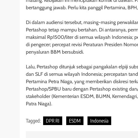
matang. Kebijakan ini menciptakan konflik di bawah. P
bertanggung jawab. Perlu kita panggil Pertamina, BPH,
Di dalam audiensi tersebut, masing-masing perwaki
Pertashop tetap mampu bertahan. Di antaranya, per
maksimal Rp1500/liter di semua wilayah Indonesia; 
di pengecer; percepat revisi Peraturan Presiden Nomo
penyaluran BBM bersubsidi.
Lalu, Pertashop ditunjuk sebagai pangakalan elpiji subs
dan SLF di semua wilayah Indonesia; percepatan tan
Pertamina Petra Niaga, yang memberikan diskresi terk
Pertashop/SPBU baru dengan Pertashop existing da
stakeholder (Kementerian ESDM, BUMN, Kemendagri, 
Patra Niaga).
Tagged:
DPR RI
ESDM
Indonesia