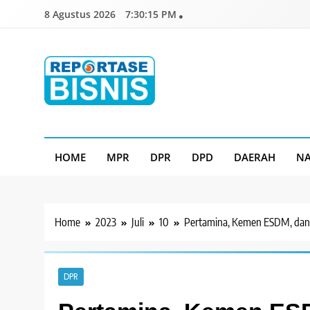
Skip
8 Agustus 2026
7:30:16 PM
to
content
Reportase Bisnis
Media Berita Indonesia
HOME
MPR
DPR
DPD
DAERAH
NA
Home
2023
Juli
10
Pertamina, Kemen ESDM, dan P
DPR