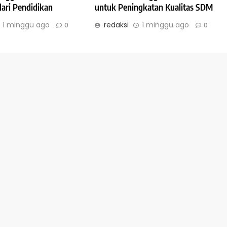
dari Pendidikan
untuk Peningkatan Kualitas SDM
1 minggu ago
redaksi
1 minggu ago
0
0