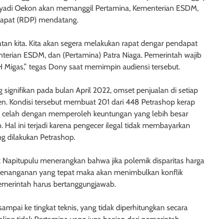
aryadi Oekon akan memanggil Pertamina, Kementerian ESDM,
dapat (RDP) mendatang.
tatan kita. Kita akan segera melakukan rapat dengar pendapat
terian ESDM, dan (Pertamina) Patra Niaga. Pemerintah wajib
PH Migas,” tegas Dony saat memimpin audiensi tersebut.
ng signifikan pada bulan April 2022, omset penjualan di setiap
. Kondisi tersebut membuat 201 dari 448 Petrashop kerap
l celah dengan memperoleh keuntungan yang lebih besar
 Hal ini terjadi karena pengecer ilegal tidak membayarkan
ng dilakukan Petrashop.
k Napitupulu menerangkan bahwa jika polemik disparitas harga
a penanganan yang tepat maka akan menimbulkan konflik
Pemerintah harus bertanggungjawab.
 sampai ke tingkat teknis, yang tidak diperhitungkan secara