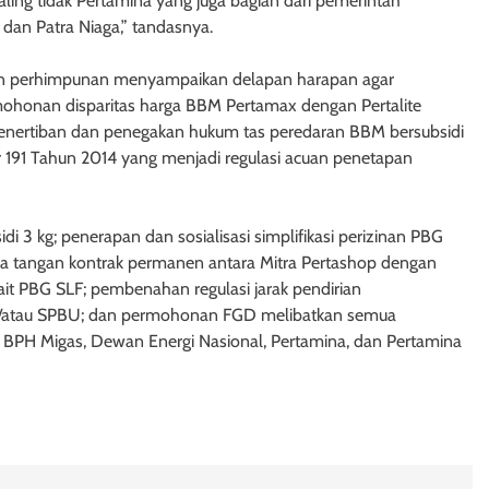
aling tidak Pertamina yang juga bagian dari pemerintah
 dan Patra Niaga,” tandasnya.
lan perhimpunan menyampaikan delapan harapan agar
mohonan disparitas harga BBM Pertamax dengan Pertalite
penertiban dan penegakan hukum tas peredaran BBM bersubsidi
r 191 Tahun 2014 yang menjadi regulasi acuan penetapan
idi 3 kg; penerapan dan sosialisasi simplifikasi perizinan PBG
da tangan kontrak permanen antara Mitra Pertashop dengan
ait PBG SLF; pembenahan regulasi jarak pendirian
n/atau SPBU; dan permohonan FGD melibatkan semua
BPH Migas, Dewan Energi Nasional, Pertamina, dan Pertamina