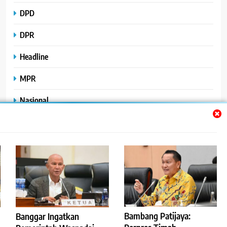
DPD
DPR
Headline
MPR
Nasional
Peristiwa
Polhukam
Uncategorized
Bambang Patijaya:
Banggar Ingatkan
©2023
.
ReportaseBisnis