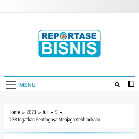
Skip
to
content
Reportase Bisnis
Media Berita Indonesia
MENU
Home
2023
Juli
5
DPR Ingatkan Pentingnya Menjaga Kebhinekaan