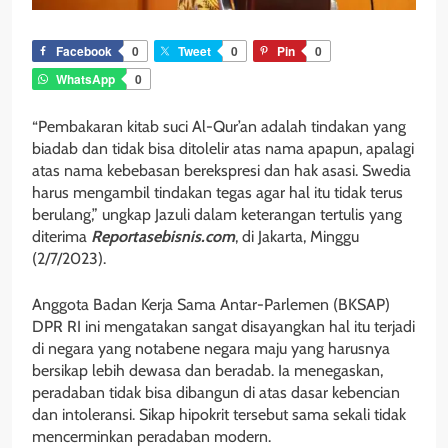
Facebook
0
Tweet
0
Pin
0
WhatsApp
0
“Pembakaran kitab suci Al-Qur’an adalah tindakan yang
biadab dan tidak bisa ditolelir atas nama apapun, apalagi
atas nama kebebasan berekspresi dan hak asasi. Swedia
harus mengambil tindakan tegas agar hal itu tidak terus
berulang,” ungkap Jazuli dalam keterangan tertulis yang
diterima
Reportasebisnis.com
, di Jakarta, Minggu
(2/7/2023).
Anggota Badan Kerja Sama Antar-Parlemen (BKSAP)
DPR RI ini mengatakan sangat disayangkan hal itu terjadi
di negara yang notabene negara maju yang harusnya
bersikap lebih dewasa dan beradab. Ia menegaskan,
peradaban tidak bisa dibangun di atas dasar kebencian
dan intoleransi. Sikap hipokrit tersebut sama sekali tidak
mencerminkan peradaban modern.