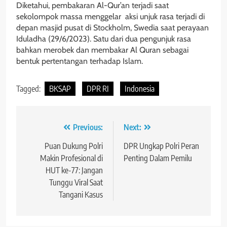
Diketahui, pembakaran Al-Qur’an terjadi saat
sekolompok massa menggelar aksi unjuk rasa terjadi di
depan masjid pusat di Stockholm, Swedia saat perayaan
Iduladha (29/6/2023). Satu dari dua pengunjuk rasa
bahkan merobek dan membakar Al Quran sebagai
bentuk pertentangan terhadap Islam.
Tagged:
BKSAP
DPR RI
Indonesia
Navigasi
Previous:
Next:
pos
Puan Dukung Polri
DPR Ungkap Polri Peran
Makin Profesional di
Penting Dalam Pemilu
HUT ke-77: Jangan
Tunggu Viral Saat
Tangani Kasus