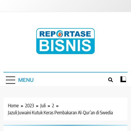
Skip
to
content
Reportase Bisnis
Media Berita Indonesia
MENU
Home
2023
Juli
2
Jazuli Juwaini Kutuk Keras Pembakaran Al-Qur’an di Swedia