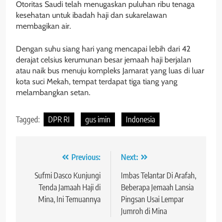
Otoritas Saudi telah menugaskan puluhan ribu tenaga
kesehatan untuk ibadah haji dan sukarelawan
membagikan air.
Dengan suhu siang hari yang mencapai lebih dari 42
derajat celsius kerumunan besar jemaah haji berjalan
atau naik bus menuju kompleks Jamarat yang luas di luar
kota suci Mekah, tempat terdapat tiga tiang yang
melambangkan setan.
Tagged:
DPR RI
gus imin
Indonesia
Navigasi
Previous:
Next:
pos
Sufmi Dasco Kunjungi
Imbas Telantar Di Arafah,
Tenda Jamaah Haji di
Beberapa Jemaah Lansia
Mina, Ini Temuannya
Pingsan Usai Lempar
Jumroh di Mina