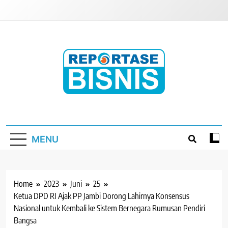
Skip
to
content
Reportase Bisnis
Media Berita Indonesia
MENU
Home
2023
Juni
25
Ketua DPD RI Ajak PP Jambi Dorong Lahirnya Konsensus
Nasional untuk Kembali ke Sistem Bernegara Rumusan Pendiri
Bangsa