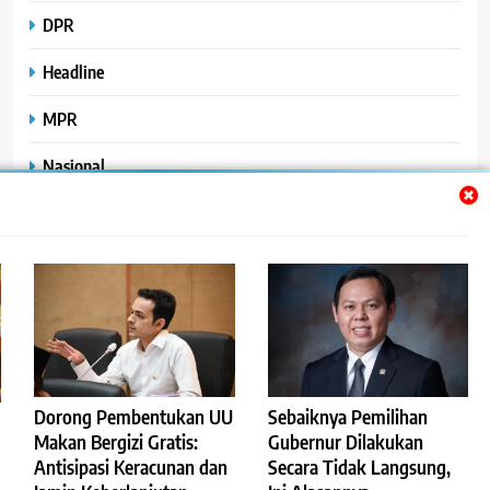
DPR
Headline
MPR
Nasional
Peristiwa
Polhukam
Uncategorized
Dorong Pembentukan UU
Sebaiknya Pemilihan
©2023
.
ReportaseBisnis
Makan Bergizi Gratis:
Gubernur Dilakukan
Antisipasi Keracunan dan
Secara Tidak Langsung,
Redaksi
Pedoman Pemberitaan Media Siber