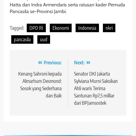
Hatta dan Indra Armendaris serta ratusan kader Pemuda
Pancasila se-Provinsi Jambi.
Tagged:
DPD RI
Ekonomi
Indonesia
nkri
pancasila
uud
Navigasi
Previous:
Next:
pos
Kenang Sahroni kepada
Senator DKI Jakarta
Almarhum Desmond:
Sylviana Murni Saksikan
Sosok yang Sederhana
Ahli waris Terima
dan Baik
Santunan Rp7,5 milliar
dari BPJamsostek