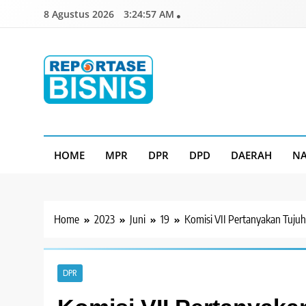
Skip
8 Agustus 2026
3:24:58 AM
to
content
Reportase Bisnis
Media Berita Indonesia
HOME
MPR
DPR
DPD
DAERAH
NA
Home
2023
Juni
19
Komisi VII Pertanyakan Tuju
DPR