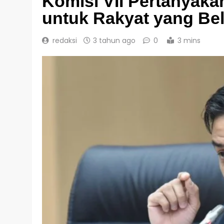
Komisi VII Pertanyak
untuk Rakyat yang Bel
redaksi
3 tahun ago
0
3 mins