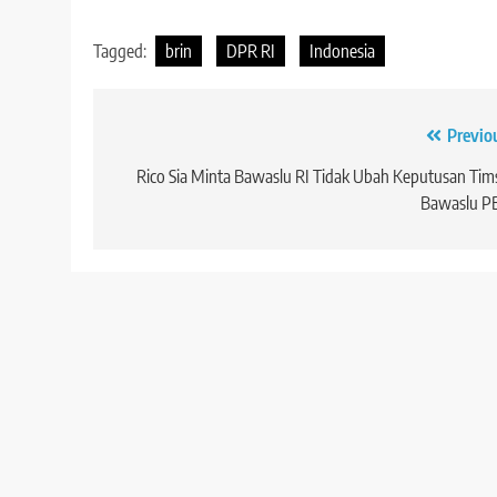
Tagged:
brin
DPR RI
Indonesia
Navigasi
Previo
pos
Rico Sia Minta Bawaslu RI Tidak Ubah Keputusan Tim
Bawaslu P