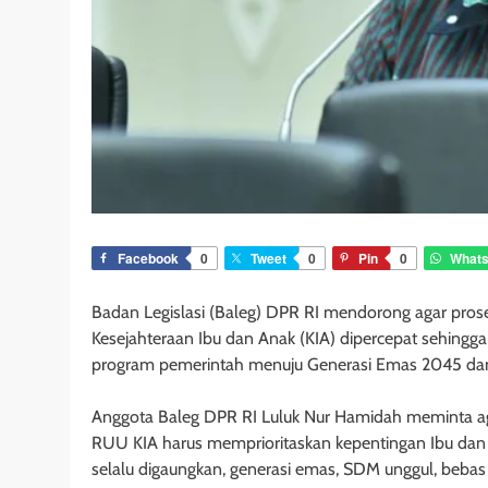
Facebook
0
Tweet
0
Pin
0
What
Badan Legislasi (Baleg) DPR RI mendorong agar p
Kesejahteraan Ibu dan Anak (KIA) dipercepat sehingg
program pemerintah menuju Generasi Emas 2045 dan
Anggota Baleg DPR RI Luluk Nur Hamidah meminta ag
RUU KIA harus memprioritaskan kepentingan Ibu dan
selalu digaungkan, generasi emas, SDM unggul, bebas s