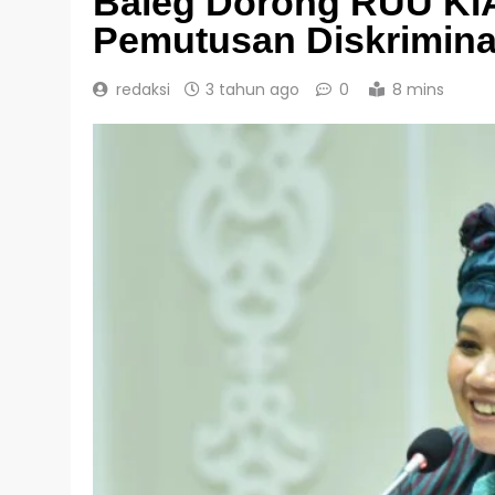
Baleg Dorong RUU KI
Pemutusan Diskrimina
redaksi
3 tahun ago
0
8 mins