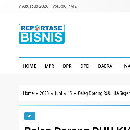
Skip
7 Agustus 2026
7:43:07 PM
to
content
Reportase Bisnis
Media Berita Indonesia
HOME
MPR
DPR
DPD
DAERAH
NA
Home
2023
Juni
15
Baleg Dorong RUU KIA Seger
DPR