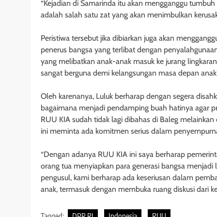
“Kejadian di Samarinda itu akan mengganggu tumbuh ke
adalah salah satu zat yang akan menimbulkan kerusaka
Peristiwa tersebut jika dibiarkan juga akan menggan
penerus bangsa yang terlibat dengan penyalahgunaan n
yang melibatkan anak-anak masuk ke jurang lingkaran
sangat berguna demi kelangsungan masa depan anak,”
Oleh karenanya, Luluk berharap dengan segera disa
bagaimana menjadi pendamping buah hatinya agar pro
RUU KIA sudah tidak lagi dibahas di Baleg melainkan d
ini meminta ada komitmen serius dalam penyempurna
“Dengan adanya RUU KIA ini saya berharap pemerinta
orang tua menyiapkan para generasi bangsa menjadi l
pengusul, kami berharap ada keseriusan dalam pem
anak, termasuk dengan membuka ruang diskusi dari k
Tagged:
DPR RI
Indonesia
RUU