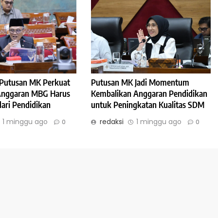
: Putusan MK Perkuat
Putusan MK Jadi Momentum
 Anggaran MBG Harus
Kembalikan Anggaran Pendidikan
dari Pendidikan
untuk Peningkatan Kualitas SDM
1 minggu ago
redaksi
1 minggu ago
0
0