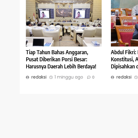
Abdul Fikri
Tiap Tahun Bahas Anggaran,
Konstitusi,
Pusat Diberikan Porsi Besar:
Dipisahkan 
Harusnya Daerah Lebih Berdaya!
redaksi
redaksi
1 minggu ago
0