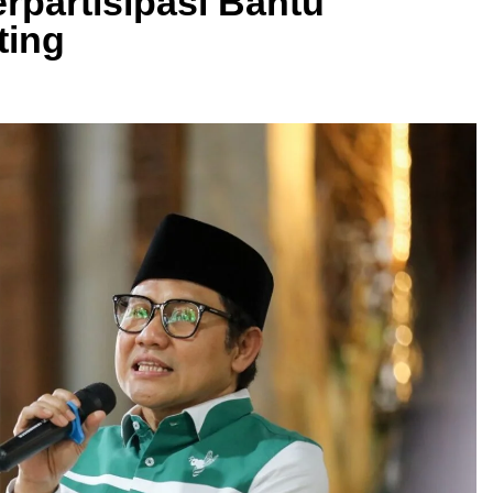
rpartisipasi Bantu
ting