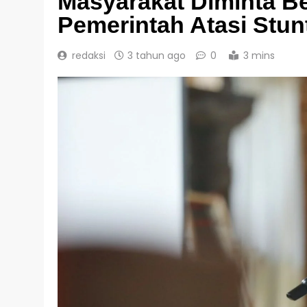
Masyarakat Diminta Be
Pemerintah Atasi Stun
redaksi
3 tahun ago
0
3 mins