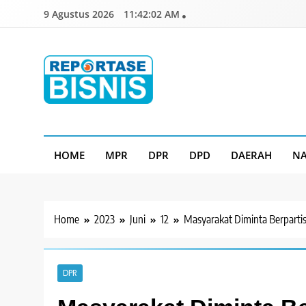
Skip
9 Agustus 2026
11:42:03 AM
to
content
Reportase Bisnis
Media Berita Indonesia
HOME
MPR
DPR
DPD
DAERAH
NA
Home
2023
Juni
12
Masyarakat Diminta Berpartis
DPR