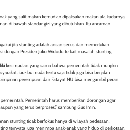
-anak yang sulit makan kemudian dipaksakan makan ala kadarnya
an di bawah standar gizi yang dibutuhkan. Itu ancaman
akui jika stunting adalah ancan serius dan memerlukan
si dengan Presiden Joko Widodo terkait masalah stunting.
iliki kesimpulan yang sama bahwa pemerintah tidak mungkin
yarakat, ibu-ibu muda tentu saja tidak juga bisa berjalan
an-pimpinan perempuan dan Fatayat NU bisa mengambil peran
tu pemerintah. Pemerintah harus memberikan dorongan agar
 maupun yang terus berproses,” sambung Gus Imin.
nan stunting tidak berfokus hanya di wilayah pedesaan,
nting ternyata juga menimpa anak-anak yang hidup di perkotaan.