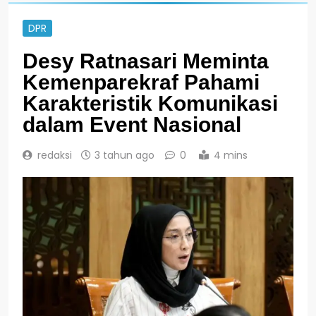
DPR
Desy Ratnasari Meminta
Kemenparekraf Pahami
Karakteristik Komunikasi
dalam Event Nasional
redaksi
3 tahun ago
0
4 mins