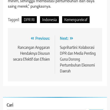
minim, sehingga membatasi pertumbuhan dan daya
saing merek,” pungkasnya.
Tagged:
DPR RI
Indonesia
Kemenparekraf
Navigasi
Previous:
Next:
pos
Rancangan Anggaran
Suprihartini: Kolaborasi
Hendaknya Disusun
DPR dan Media Penting
secara Efektif dan Efisien
Guna Dorong
Pertumbuhan Ekonomi
Daerah
Cari