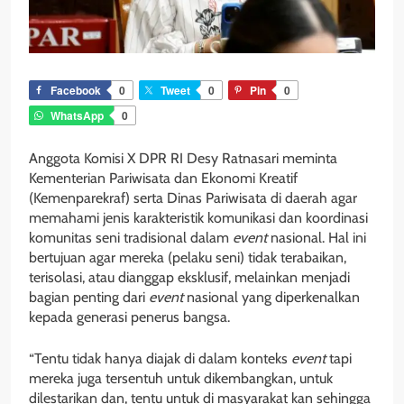
Facebook
0
Tweet
0
Pin
0
WhatsApp
0
Anggota Komisi X DPR RI Desy Ratnasari meminta
Kementerian Pariwisata dan Ekonomi Kreatif
(Kemenparekraf) serta Dinas Pariwisata di daerah agar
memahami jenis karakteristik komunikasi dan koordinasi
komunitas seni tradisional dalam
event
nasional. Hal ini
bertujuan agar mereka (pelaku seni) tidak terabaikan,
terisolasi, atau dianggap eksklusif, melainkan menjadi
bagian penting dari
event
nasional yang diperkenalkan
kepada generasi penerus bangsa.
“Tentu tidak hanya diajak di dalam konteks
event
tapi
mereka juga tersentuh untuk dikembangkan, untuk
dilestarikan dan, tentu untuk di masyarakat kan sehingga