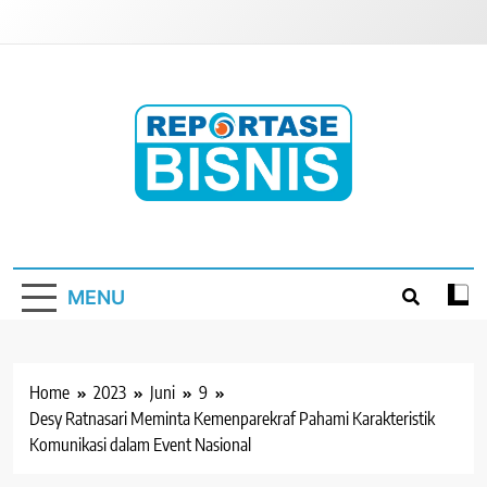
Skip
to
content
Reportase Bisnis
Media Berita Indonesia
MENU
Home
2023
Juni
9
Desy Ratnasari Meminta Kemenparekraf Pahami Karakteristik
Komunikasi dalam Event Nasional