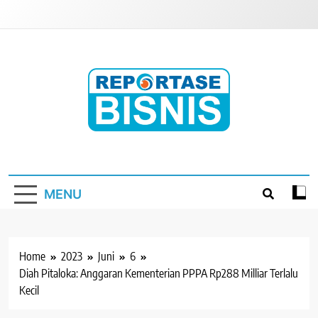
Skip
to
content
Reportase Bisnis
Media Berita Indonesia
MENU
Home
2023
Juni
6
Diah Pitaloka: Anggaran Kementerian PPPA Rp288 Milliar Terlalu
Kecil