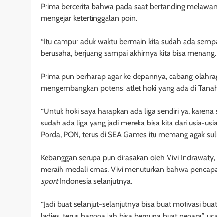
Prima bercerita bahwa pada saat bertanding melawan
mengejar ketertinggalan poin.
“Itu campur aduk waktu bermain kita sudah ada semp
berusaha, berjuang sampai akhirnya kita bisa menang. 
Prima pun berharap agar ke depannya, cabang olahraga 
mengembangkan potensi atlet hoki yang ada di Tanah 
“Untuk hoki saya harapkan ada liga sendiri ya, karena 
sudah ada liga yang jadi mereka bisa kita dari usia-us
Porda, PON, terus di SEA Games itu memang agak sulit
Kebanggan serupa pun dirasakan oleh Vivi Indrawaty, 
meraih medali emas. Vivi menuturkan bahwa pencapaia
sport
Indonesia selanjutnya.
“Jadi buat selanjut-selanjutnya bisa buat motivasi bu
ladies, terus bangga lah bisa berguna buat negara,” uca