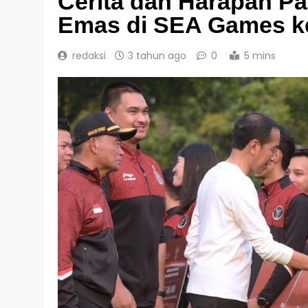
Cerita dan Harapan Par
Emas di SEA Games k
redaksi
3 tahun ago
0
5 mins