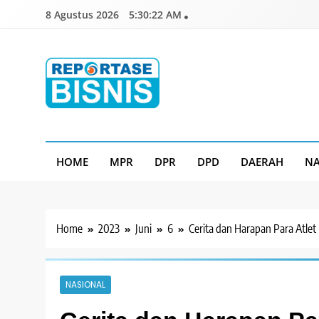
Skip
8 Agustus 2026
5:30:24 AM
to
content
Reportase Bisnis
Media Berita Indonesia
HOME
MPR
DPR
DPD
DAERAH
NA
Home
2023
Juni
6
Cerita dan Harapan Para Atlet
NASIONAL