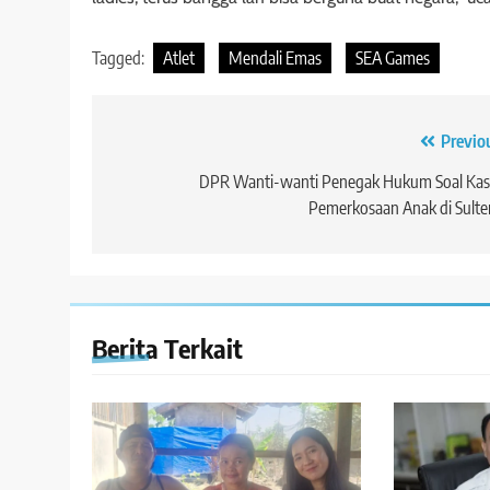
Tagged:
Atlet
Mendali Emas
SEA Games
Navigasi
Previo
pos
DPR Wanti-wanti Penegak Hukum Soal Kas
Pemerkosaan Anak di Sult
Berita Terkait