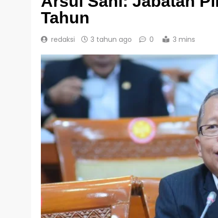
Arsul Sani: Jabatan 
Tahun
redaksi
3 tahun ago
0
3 mins