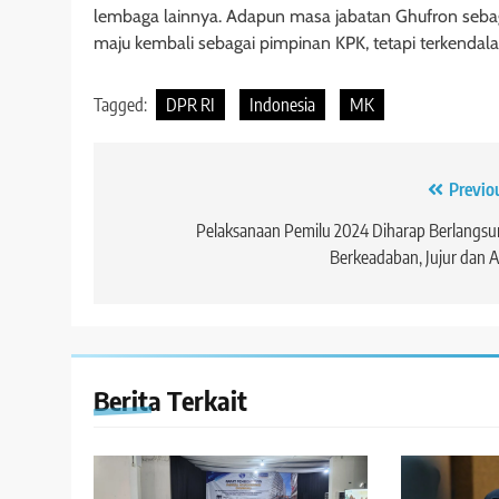
lembaga lainnya. Adapun masa jabatan Ghufron sebaga
maju kembali sebagai pimpinan KPK, tetapi terkendala 
Tagged:
DPR RI
Indonesia
MK
Navigasi
Previo
pos
Pelaksanaan Pemilu 2024 Diharap Berlangs
Berkeadaban, Jujur dan A
Berita Terkait