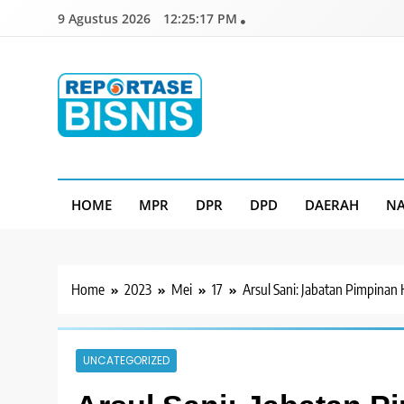
Skip
9 Agustus 2026
12:25:18 PM
to
content
Reportase Bisnis
Media Berita Indonesia
HOME
MPR
DPR
DPD
DAERAH
NA
Home
2023
Mei
17
Arsul Sani: Jabatan Pimpina
UNCATEGORIZED