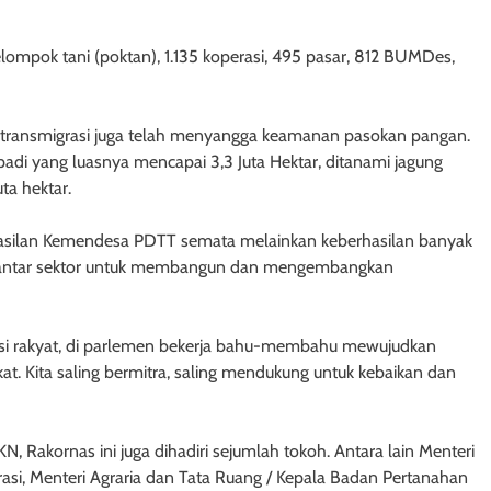
 kelompok tani (poktan), 1.135 koperasi, 495 pasar, 812 BUMDes,
 transmigrasi juga telah menyangga keamanan pasokan pangan.
padi yang luasnya mencapai 3,3 Juta Hektar, ditanami jagung
ta hektar.
erhasilan Kemendesa PDTT semata melainkan keberhasilan banyak
si antar sektor untuk membangun dan mengembangkan
si rakyat, di parlemen bekerja bahu-membahu mewujudkan
. Kita saling bermitra, saling mendukung untuk kebaikan dan
, Rakornas ini juga dihadiri sejumlah tokoh. Antara lain Menteri
si, Menteri Agraria dan Tata Ruang / Kepala Badan Pertanahan