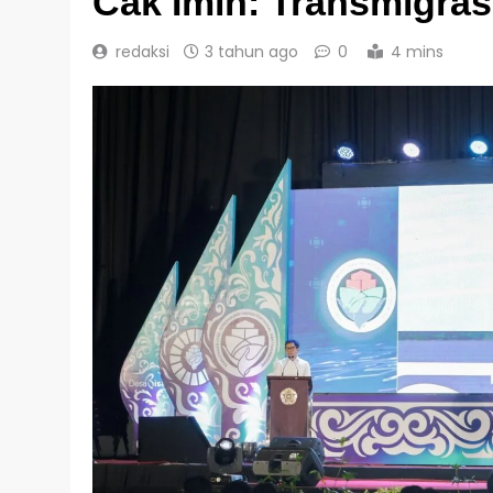
Cak Imin: Transmigras
redaksi
3 tahun ago
0
4 mins