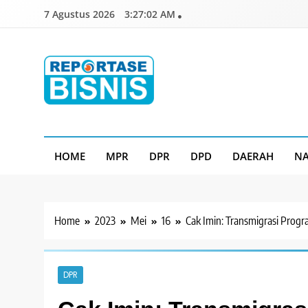
Skip
7 Agustus 2026
3:27:03 AM
to
content
Reportase Bisnis
Media Berita Indonesia
HOME
MPR
DPR
DPD
DAERAH
NA
Home
2023
Mei
16
Cak Imin: Transmigrasi Progr
DPR