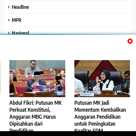
Headline
MPR
Nasional
Peristiwa
Polhukam
Uncategorized
Abdul Fikri: Putusan MK
Putusan MK Jadi
©2023
.
ReportaseBisnis
Perkuat Konstitusi,
Momentum Kembalikan
Anggaran MBG Harus
Anggaran Pendidikan
Redaksi
Pedoman Pemberitaan Media Siber
Dipisahkan dari
untuk Peningkatan
Privacy Policy
Disclaimer
Pendidikan
Kualitas SDM