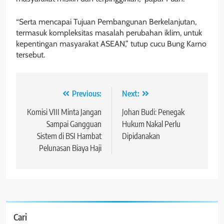
“Serta mencapai Tujuan Pembangunan Berkelanjutan,
termasuk kompleksitas masalah perubahan iklim, untuk
kepentingan masyarakat ASEAN,” tutup cucu Bung Karno
tersebut.
Navigasi
Previous:
Next:
pos
Komisi VIII Minta Jangan
Johan Budi: Penegak
Sampai Gangguan
Hukum Nakal Perlu
Sistem di BSI Hambat
Dipidanakan
Pelunasan Biaya Haji
Cari