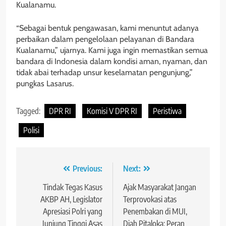
Kualanamu.
“Sebagai bentuk pengawasan, kami menuntut adanya
perbaikan dalam pengelolaan pelayanan di Bandara
Kualanamu,” ujarnya. Kami juga ingin memastikan semua
bandara di Indonesia dalam kondisi aman, nyaman, dan
tidak abai terhadap unsur keselamatan pengunjung,”
pungkas Lasarus.
Tagged:
DPR RI
Komisi V DPR RI
Peristiwa
Polisi
Navigasi
Previous:
Next:
pos
Tindak Tegas Kasus
Ajak Masyarakat Jangan
AKBP AH, Legislator
Terprovokasi atas
Apresiasi Polri yang
Penembakan di MUI,
Junjung Tinggi Asas
Diah Pitaloka: Peran