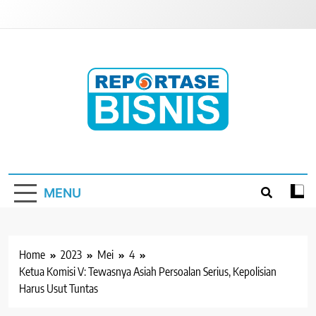
Skip
to
content
Reportase Bisnis
Media Berita Indonesia
MENU
Home
2023
Mei
4
Ketua Komisi V: Tewasnya Asiah Persoalan Serius, Kepolisian
Harus Usut Tuntas