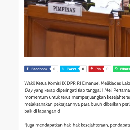
Facebook
0
Tweet
0
Pin
0
What
Wakil Ketua Komisi IX DPR RI Emanuel Melikiades La
Day
yang kerap diperingati tiap tanggal 1 Mei. Pertam
momentum untuk terus memperjuangkan kesejahteraan
melaksanakan pekerjaannya para buruh diberikan per
baik di lapangan d
“Juga mendapatkan hak-hak kesejahteraan, pendapat