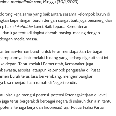
terima
medpolindo.com
, Minggu (30/4/2023).
mendorong kerja sama yang baik antara sesama kelompok buruh di
kan kepentingan buruh dengan sangat baik, juga bersinergi dan
a pihak
stakeholder
kunci. Baik kepada Kementerian
RI dan juga tentu di tingkat daerah masing-masing dengan
a dengan media massa.
 agar teman-teman buruh untuk terus mendapatkan berbagai
mpuannya, baik melalui bidang yang sedang digeluti saat ini
ke depan. Tentu melalui Pemerintah, Kemanaker, juga
hak swasta, asosiasi ataupun kelompok pengusaha di Pusat
 elemen buruh terus bisa berkembang, mengembangkan
bisa menjadi tuan rumah di Negeri sendiri.
ntu bisa juga mengisi potensi-potensi Ketenagakerjaan di level
 juga terus bergerak di berbagai negara di seluruh dunia ini tentu
ensi tenaga kerja dari Indonesia,” ujar Politisi Fraksi Partai