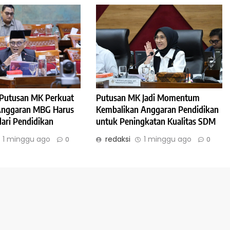
: Putusan MK Perkuat
Putusan MK Jadi Momentum
 Anggaran MBG Harus
Kembalikan Anggaran Pendidikan
dari Pendidikan
untuk Peningkatan Kualitas SDM
1 minggu ago
redaksi
1 minggu ago
0
0