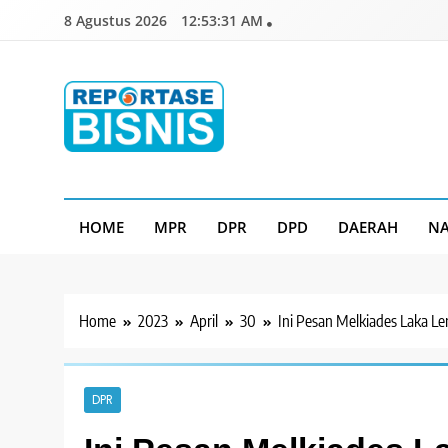
Skip
8 Agustus 2026
12:53:32 AM
to
content
Reportase Bisnis
Media Berita Indonesia
HOME
MPR
DPR
DPD
DAERAH
NA
Home
2023
April
30
Ini Pesan Melkiades Laka Len
DPR