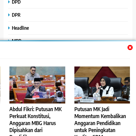
DPD
DPR
Headline
MPR
Nasional
Peristiwa
Polhukam
Uncategorized
Abdul Fikri: Putusan MK
Putusan MK Jadi
Perkuat Konstitusi,
Momentum Kembalikan
Anggaran MBG Harus
Anggaran Pendidikan
©2023
.
ReportaseBisnis
Dipisahkan dari
untuk Peningkatan