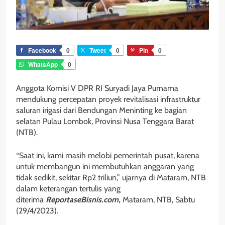
Facebook
0
Tweet
0
Pin
0
WhatsApp
0
Anggota Komisi V DPR RI Suryadi Jaya Purnama
mendukung percepatan proyek revitalisasi infrastruktur
saluran irigasi dari Bendungan Meninting ke bagian
selatan Pulau Lombok, Provinsi Nusa Tenggara Barat
(NTB).
“Saat ini, kami masih melobi pemerintah pusat, karena
untuk membangun ini membutuhkan anggaran yang
tidak sedikit, sekitar Rp2 triliun,” ujarnya di Mataram, NTB
dalam keterangan tertulis yang
diterima
ReportaseBisnis.com,
Mataram, NTB, Sabtu
(29/4/2023).