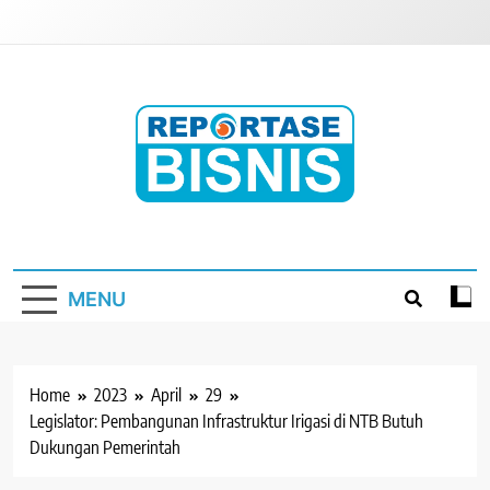
Skip
to
content
Reportase Bisnis
Media Berita Indonesia
MENU
Home
2023
April
29
Legislator: Pembangunan Infrastruktur Irigasi di NTB Butuh
Dukungan Pemerintah