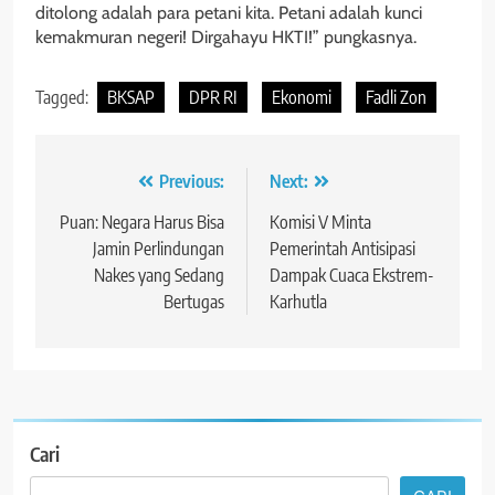
ditolong adalah para petani kita. Petani adalah kunci
kemakmuran negeri! Dirgahayu HKTI!” pungkasnya.
Tagged:
BKSAP
DPR RI
Ekonomi
Fadli Zon
Navigasi
Previous:
Next:
pos
Puan: Negara Harus Bisa
Komisi V Minta
Jamin Perlindungan
Pemerintah Antisipasi
Nakes yang Sedang
Dampak Cuaca Ekstrem-
Bertugas
Karhutla
Cari