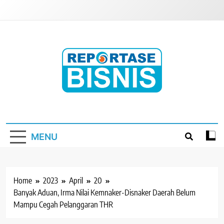
Skip
to
content
Reportase Bisnis
Media Berita Indonesia
MENU
Home
2023
April
20
Banyak Aduan, Irma Nilai Kemnaker-Disnaker Daerah Belum
Mampu Cegah Pelanggaran THR