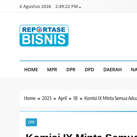
Skip
6 Agustus 2026
2:49:23 PM
to
content
Reportase Bisnis
Media Berita Indonesia
HOME
MPR
DPR
DPD
DAERAH
NA
Home
2023
April
18
Komisi IX Minta Semua Aduan
DPR