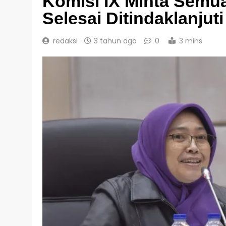
Komisi IX Minta Semu
Selesai Ditindaklanjuti
redaksi
3 tahun ago
0
3 mins