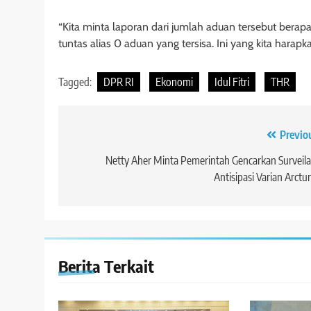
“Kita minta laporan dari jumlah aduan tersebut berap
tuntas alias 0 aduan yang tersisa. Ini yang kita harap
Tagged:
DPR RI
Ekonomi
Idul Fitri
THR
Navigasi
Previo
pos
Netty Aher Minta Pemerintah Gencarkan Surveil
Antisipasi Varian Arctu
Berita Terkait