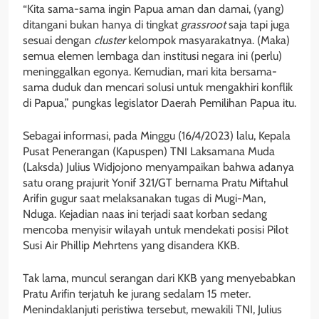
“Kita sama-sama ingin Papua aman dan damai, (yang)
ditangani bukan hanya di tingkat
grassroot
saja tapi juga
sesuai dengan
cluster
kelompok masyarakatnya. (Maka)
semua elemen lembaga dan institusi negara ini (perlu)
meninggalkan egonya. Kemudian, mari kita bersama-
sama duduk dan mencari solusi untuk mengakhiri konflik
di Papua,” pungkas legislator Daerah Pemilihan Papua itu.
Sebagai informasi, pada Minggu (16/4/2023) lalu, Kepala
Pusat Penerangan (Kapuspen) TNI Laksamana Muda
(Laksda) Julius Widjojono menyampaikan bahwa adanya
satu orang prajurit Yonif 321/GT bernama Pratu Miftahul
Arifin gugur saat melaksanakan tugas di Mugi-Man,
Nduga. Kejadian naas ini terjadi saat korban sedang
mencoba menyisir wilayah untuk mendekati posisi Pilot
Susi Air Phillip Mehrtens yang disandera KKB.
Tak lama, muncul serangan dari KKB yang menyebabkan
Pratu Arifin terjatuh ke jurang sedalam 15 meter.
Menindaklanjuti peristiwa tersebut, mewakili TNI, Julius