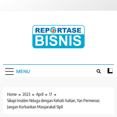
Skip
to
content
Reportase Bisnis
Media Berita Indonesia
MENU
Home
2023
April
17
Sikapi Insiden Nduga dengan Kehati-hatian, Yan Permenas:
Jangan Korbankan Masyarakat Sipil