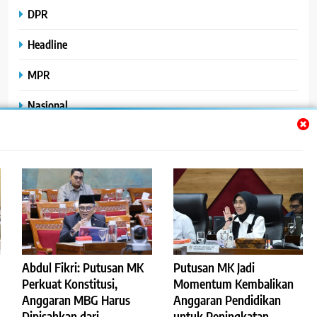
DPR
Headline
MPR
Nasional
Peristiwa
Polhukam
Uncategorized
Abdul Fikri: Putusan MK
Putusan MK Jadi
©2023
.
ReportaseBisnis
Perkuat Konstitusi,
Momentum Kembalikan
Anggaran MBG Harus
Anggaran Pendidikan
Redaksi
Pedoman Pemberitaan Media Siber
Dipisahkan dari
untuk Peningkatan