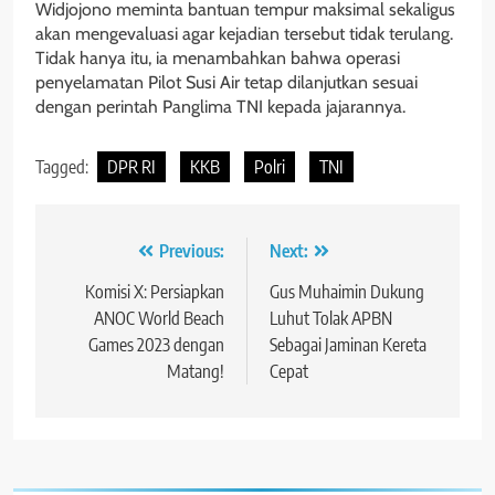
Widjojono meminta bantuan tempur maksimal sekaligus
akan mengevaluasi agar kejadian tersebut tidak terulang.
Tidak hanya itu, ia menambahkan bahwa operasi
penyelamatan Pilot Susi Air tetap dilanjutkan sesuai
dengan perintah Panglima TNI kepada jajarannya.
Tagged:
DPR RI
KKB
Polri
TNI
Navigasi
Previous:
Next:
pos
Komisi X: Persiapkan
Gus Muhaimin Dukung
ANOC World Beach
Luhut Tolak APBN
Games 2023 dengan
Sebagai Jaminan Kereta
Matang!
Cepat