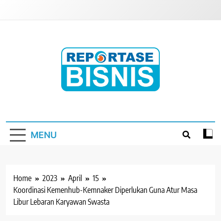
Skip
to
content
Reportase Bisnis
Media Berita Indonesia
MENU
Home
2023
April
15
Koordinasi Kemenhub-Kemnaker Diperlukan Guna Atur Masa
Libur Lebaran Karyawan Swasta