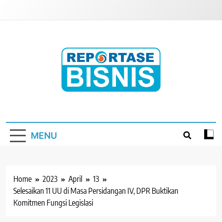
Skip
to
content
Reportase Bisnis
Media Berita Indonesia
MENU
Home
2023
April
13
Selesaikan 11 UU di Masa Persidangan IV, DPR Buktikan
Komitmen Fungsi Legislasi