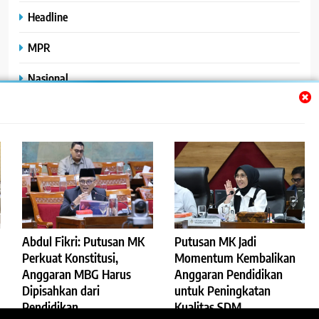
Headline
MPR
Nasional
Peristiwa
Polhukam
Uncategorized
Abdul Fikri: Putusan MK
Putusan MK Jadi
©2023
.
ReportaseBisnis
Perkuat Konstitusi,
Momentum Kembalikan
Anggaran MBG Harus
Anggaran Pendidikan
Redaksi
Pedoman Pemberitaan Media Siber
Dipisahkan dari
untuk Peningkatan
Privacy Policy
Disclaimer
Pendidikan
Kualitas SDM