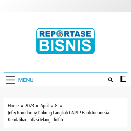
Skip
to
content
Reportase Bisnis
Media Berita Indonesia
MENU
Home
2023
April
8
Jefry Romdonny Dukung Langkah GNPIP Bank Indonesia
Kendalikan Inflasi Jelang Idulfitri