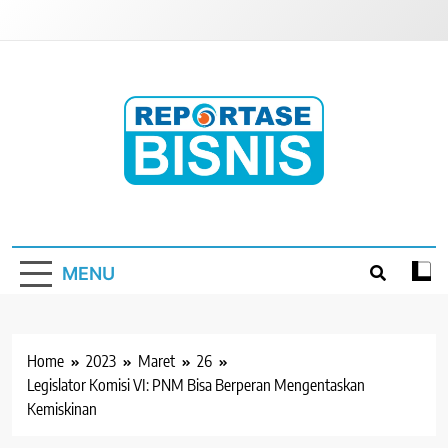
Skip
to
content
Reportase Bisnis
Media Berita Indonesia
MENU
Home
2023
Maret
26
Legislator Komisi VI: PNM Bisa Berperan Mengentaskan
Kemiskinan