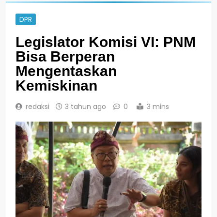
DPR
Legislator Komisi VI: PNM
Bisa Berperan
Mengentaskan
Kemiskinan
redaksi
3 tahun ago
0
3 mins