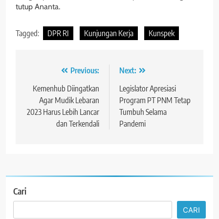
tutup Ananta.
Tagged:
DPR RI
Kunjungan Kerja
Kunspek
Navigasi
Previous:
Next:
pos
Kemenhub Diingatkan
Legislator Apresiasi
Agar Mudik Lebaran
Program PT PNM Tetap
2023 Harus Lebih Lancar
Tumbuh Selama
dan Terkendali
Pandemi
Cari
CARI