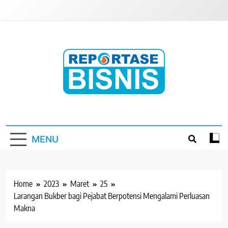
Skip
to
content
Reportase Bisnis
Media Berita Indonesia
MENU
Home
2023
Maret
25
Larangan Bukber bagi Pejabat Berpotensi Mengalami Perluasan
Makna