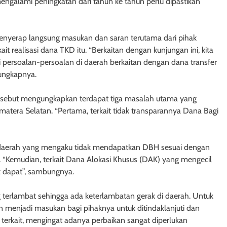
mengalami peningkatan dari tahun ke tahun perlu dipastikan
 menyerap langsung masukan dan saran terutama dari pihak
t realisasi dana TKD itu. “Berkaitan dengan kunjungan ini, kita
persoalan-persoalan di daerah berkaitan dengan dana transfer
 ungkapnya.
tersebut mengungkapkan terdapat tiga masalah utama yang
atera Selatan. “Pertama, terkait tidak transparannya Dana Bagi
lah daerah yang mengaku tidak mendapatkan DBH sesuai dengan
. “Kemudian, terkait Dana Alokasi Khusus (DAK) yang mengecil
k dapat”, sambungnya.
g terlambat sehingga ada keterlambatan gerak di daerah. Untuk
n menjadi masukan bagi pihaknya untuk ditindaklanjuti dan
 terkait, mengingat adanya perbaikan sangat diperlukan