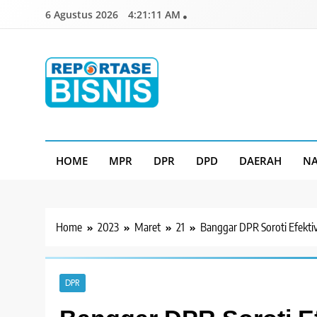
Skip
6 Agustus 2026
4:21:12 AM
to
content
Reportase Bisnis
Media Berita Indonesia
HOME
MPR
DPR
DPD
DAERAH
NA
Home
2023
Maret
21
Banggar DPR Soroti Efekti
DPR