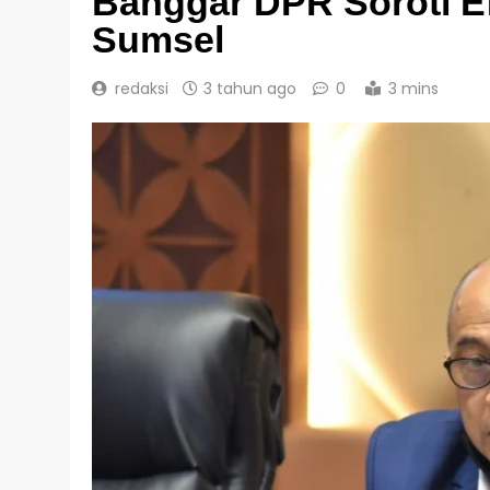
Banggar DPR Soroti E
Sumsel
redaksi
3 tahun ago
0
3 mins