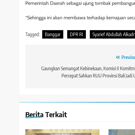
Pemerintah Daerah sebagai ujung tombak pembangun
“Sehingga ini akan membawa terhadap kemajuan secar
Tagged:
Banggar
DPR RI
Syarief Abdullah Alkadr
Navigasi
Previo
pos
Gaungkan Semangat Kebinekaan, Komisi II Komit
Percepat Sahkan RUU Provinsi Bali Jadi
Berita Terkait