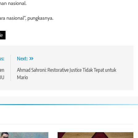
an nasional.
a nasional”, pungkasnya.
ie
us:
Next:
men
Ahmad Sahroni: Restorative Justice Tidak Tepat untuk
 UU
Mario