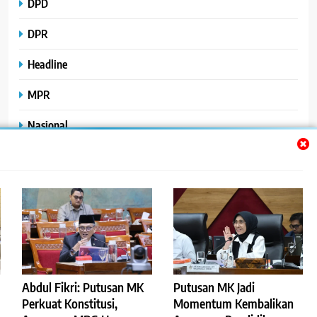
DPD
DPR
Headline
MPR
Nasional
Peristiwa
Polhukam
Uncategorized
Abdul Fikri: Putusan MK
Putusan MK Jadi
©2023
.
ReportaseBisnis
Perkuat Konstitusi,
Momentum Kembalikan