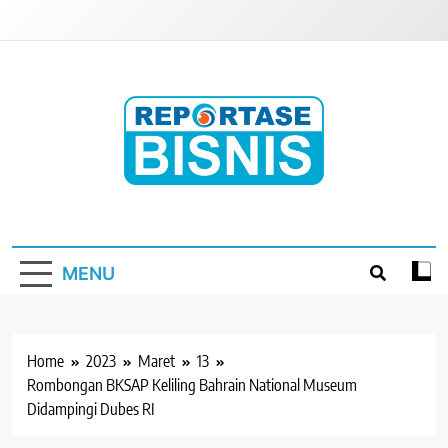
Skip
to
content
Reportase Bisnis
Media Berita Indonesia
MENU
Home
2023
Maret
13
Rombongan BKSAP Keliling Bahrain National Museum
Didampingi Dubes RI