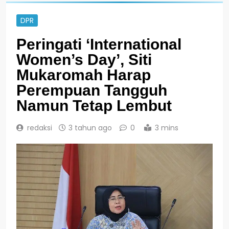
DPR
Peringati ‘International
Women’s Day’, Siti
Mukaromah Harap
Perempuan Tangguh
Namun Tetap Lembut
redaksi
3 tahun ago
0
3 mins