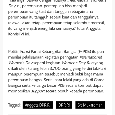
“Kita ingin bahwa dengan adanya
International Women’s
Day
ini, perempuan-perempuan bisa menjadi
perempuan yang kuat dan tangguh sebagaimana
perempuan itu tangguh seperti kuat dan tangguhnya
rajawali akan tetapi perempuan tetap selembut merpati,
itu yang menjadi energi kita semuanya,” tutur Anggota
Komisi VI ini.
Politisi Fraksi Partai Kebangkitan Bangsa (F-PKB) itu pun
menilai pelaksanaan kegiatan peringatan
International
Women’s Day
seperti kegiatan
Women’s Day Run
yang
diikuti oleh kurang lebih 3.700 orang yang terdiri laki-laki
maupun perempuan tersebut menjadi bukti bagaimana
perempuan bangsa. Serta, para lelaki yang ada di Garda
Bangsa serta keluarga besar PKB secara kompak dapat
memberikan
support
secara penuh kepada perempuan.
Tagged:
Anggota DPR RI
DPR RI
Siti Mukaromah