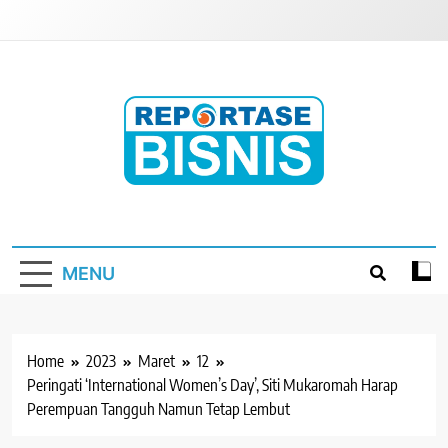
Skip
to
content
Reportase Bisnis
Media Berita Indonesia
MENU
Home
2023
Maret
12
Peringati ‘International Women’s Day’, Siti Mukaromah Harap
Perempuan Tangguh Namun Tetap Lembut