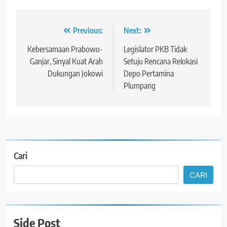
Navigasi
Previous:
Next:
pos
Kebersamaan Prabowo-
Legislator PKB Tidak
Ganjar, Sinyal Kuat Arah
Setuju Rencana Relokasi
Dukungan Jokowi
Depo Pertamina
Plumpang
Cari
CARI
Side Post