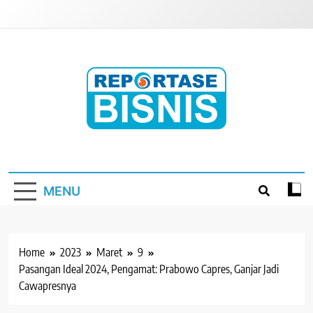
Skip
to
content
Reportase Bisnis
Media Berita Indonesia
MENU
Home
2023
Maret
9
Pasangan Ideal 2024, Pengamat: Prabowo Capres, Ganjar Jadi
Cawapresnya