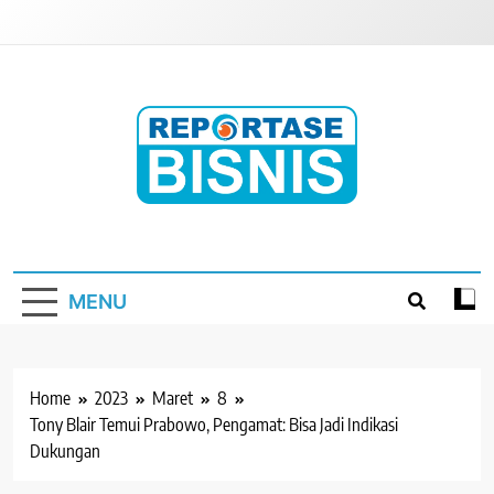
Skip
to
content
Reportase Bisnis
Media Berita Indonesia
MENU
Home
2023
Maret
8
Tony Blair Temui Prabowo, Pengamat: Bisa Jadi Indikasi
Dukungan