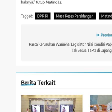
haknya,” tutup Matindas.
Tagged:
DPR RI
Masa Reses Persidangan
Matind
Navigasi
Previo
pos
Pasca Kerusuhan Wamena, Legislator Nilai Kondisi Pa
Tak Sesuai Fakta di Lapan
Berita Terkait