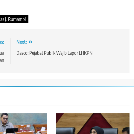
as J. Rumambi
us:
Next:
pua
Dasco: Pejabat Publik Wajib Lapor LHKPN
gan