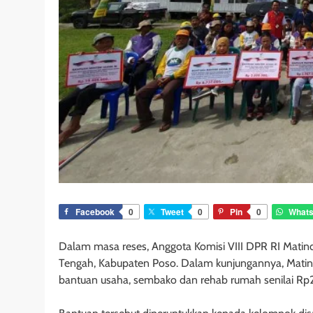
Facebook
0
Tweet
0
Pin
0
What
Dalam masa reses, Anggota Komisi VIII DPR RI Mati
Tengah, Kabupaten Poso. Dalam kunjungannya, Matind
bantuan usaha, sembako dan rehab rumah senilai R