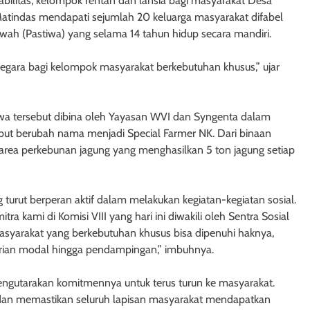
bilitas, kelompok rentan dan lansia bagi masyarakat Desa
atindas mendapati sejumlah 20 keluarga masyarakat difabel
ah (Pastiwa) yang selama 14 tahun hidup secara mandiri.
 negara bagi kelompok masyarakat berkebutuhan khusus,” ujar
tiwa tersebut dibina oleh Yayasan WVI dan Syngenta dalam
but berubah nama menjadi Special Farmer NK. Dari binaan
 area perkebunan jagung yang menghasilkan 5 ton jagung setiap
turut berperan aktif dalam melakukan kegiatan-kegiatan sosial.
a kami di Komisi VIII yang hari ini diwakili oleh Sentra Sosial
asyarakat yang berkebutuhan khusus bisa dipenuhi haknya,
rian modal hingga pendampingan,” imbuhnya.
mengutarakan komitmennya untuk terus turun ke masyarakat.
 dan memastikan seluruh lapisan masyarakat mendapatkan