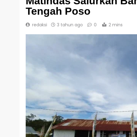
Matindas Salurkan Ban
Tengah Poso
redaksi
3 tahun ago
0
2 mins