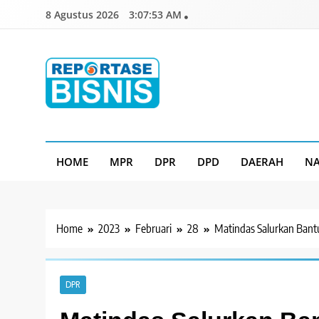
Skip
8 Agustus 2026
3:07:54 AM
to
content
Reportase Bisnis
Media Berita Indonesia
HOME
MPR
DPR
DPD
DAERAH
NA
Home
2023
Februari
28
Matindas Salurkan Bant
DPR