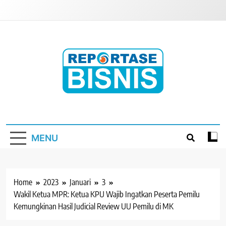
Skip
to
content
Reportase Bisnis
Media Berita Indonesia
MENU
Home
2023
Januari
3
Wakil Ketua MPR: Ketua KPU Wajib Ingatkan Peserta Pemilu
Kemungkinan Hasil Judicial Review UU Pemilu di MK