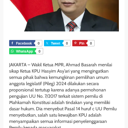
Facebook
0
Tweet
0
Pin
0
WhatsApp
0
JAKARTA – Wakil Ketua MPR, Ahmad Basarah menilai
sikap Ketua KPU Hasyim Asy’ari yang mengingatkan
semua pihak bahwa kemungkinan pemilihan umum
anggota legislatif (Pileg) 2024 dilakukan secara
proporsional tertutup karena adanya permohonan
pengujian UU No. 7/2017 terkait sistem pemilu di
Mahkamah Konstitusi adalah tindakan yang memiliki
dasar hukum. Dia menyebut Pasal 14 huruf c UU Pemilu
menyebutkan, salah satu kewajiban KPU adalah
menyampaikan semua informasi penyelenggaraan
Pemilu kepada masyarakat.