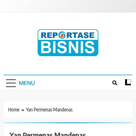
Skip
to
content
Reportase Bisnis
Media Berita Indonesia
MENU
Home
Yan Permenas Mandenas
Yan Permenas Mandenas