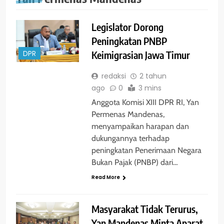
Legislator Dorong
Peningkatan PNBP
Keimigrasian Jawa Timur
DPR
redaksi
2 tahun
ago
0
3 mins
Anggota Komisi XIII DPR RI, Yan
Permenas Mandenas,
menyampaikan harapan dan
dukungannya terhadap
peningkatan Penerimaan Negara
Bukan Pajak (PNBP) dari…
Read More
Masyarakat Tidak Terurus,
Yan Mandenas Minta Aparat