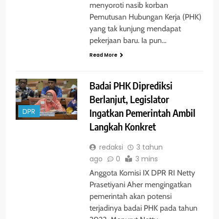
menyoroti nasib korban
Pemutusan Hubungan Kerja (PHK)
yang tak kunjung mendapat
pekerjaan baru. Ia pun…
Read More
Badai PHK Diprediksi
Berlanjut, Legislator
Ingatkan Pemerintah Ambil
DPR
Langkah Konkret
redaksi
3 tahun
ago
0
3 mins
Anggota Komisi IX DPR RI Netty
Prasetiyani Aher mengingatkan
pemerintah akan potensi
terjadinya badai PHK pada tahun