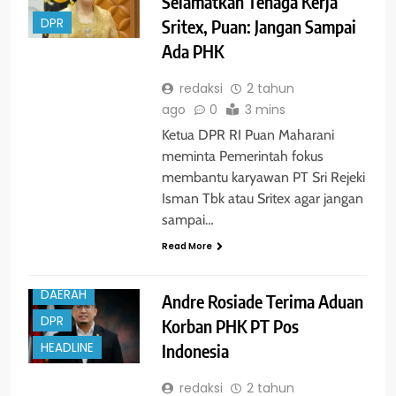
Selamatkan Tenaga Kerja
Sritex, Puan: Jangan Sampai
DPR
Ada PHK
redaksi
2 tahun
ago
0
3 mins
Ketua DPR RI Puan Maharani
meminta Pemerintah fokus
membantu karyawan PT Sri Rejeki
Isman Tbk atau Sritex agar jangan
sampai…
Read More
DAERAH
Andre Rosiade Terima Aduan
DPR
Korban PHK PT Pos
Indonesia
HEADLINE
redaksi
2 tahun