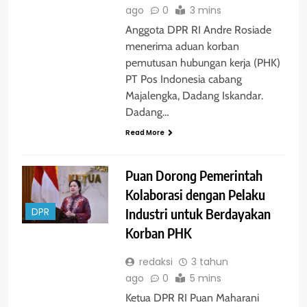
ago
0
3 mins
Anggota DPR RI Andre Rosiade
menerima aduan korban
pemutusan hubungan kerja (PHK)
PT Pos Indonesia cabang
Majalengka, Dadang Iskandar.
Dadang…
Read More
Puan Dorong Pemerintah
Kolaborasi dengan Pelaku
Industri untuk Berdayakan
DPR
Korban PHK
redaksi
3 tahun
ago
0
5 mins
Ketua DPR RI Puan Maharani